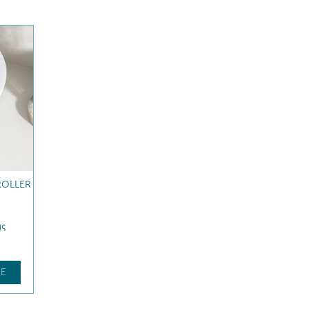
ROLLER
ης
E