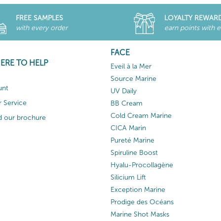
FREE SAMPLES
LOYALTY REWAR
with every order
earn points with 
FACE
HERE TO HELP
Eveil à la Mer
Source Marine
unt
UV Daily
 Service
BB Cream
Cold Cream Marine
 our brochure
CICA Marin
Pureté Marine
Spiruline Boost
Hyalu-Procollagène
Silicium Lift
Exception Marine
Prodige des Océans
Marine Shot Masks