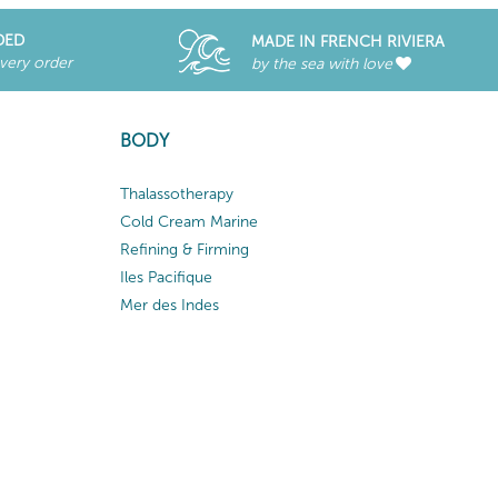
DED
MADE IN FRENCH RIVIERA
every order
by the sea with love
BODY
Thalassotherapy
Cold Cream Marine
Refining & Firming
Iles Pacifique
Mer des Indes