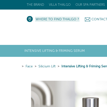
THE BRAND
VILLA THALGO
OUR SPA PARTNERS
WHERE TO FIND THALGO ?
CONTAC
INTENSIVE LIFTING & FRIMING SERUM
Face
Silicium Lift
Intensive Lifting & Friming Se