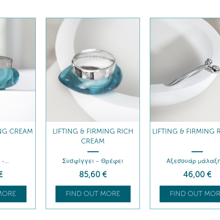
ING CREAM
LIFTING & FIRMING RICH
LIFTING & FIRMING 
CREAM
-...
Συσφίγγει – Θρέφει
Αξεσουάρ μάλαξ
€
85
,60
€
46
,00
€
MORE
FIND OUT MORE
FIND OUT MOR