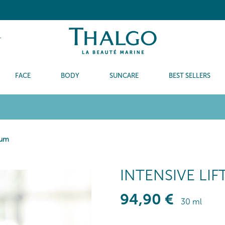
T
FACE
BODY
SUNCARE
BEST SELLERS
rum
INTENSIVE LI
94
,90
€
30 ml