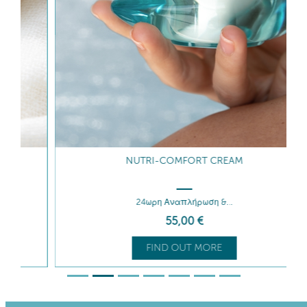
NUTRI-COMFORT CREAM
24ωρη Αναπλήρωση &...
55
,00
€
FIND OUT MORE